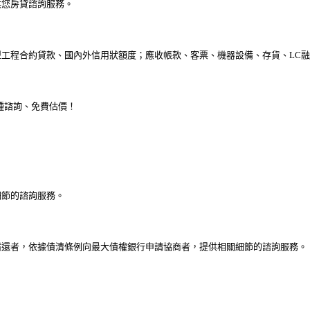
供您房貸諮詢服務。
工程合約貸款、國內外信用狀額度；應收帳款、客票、機器設備、存貨、LC
種諮詢、免費估價！
細節的諮詢服務。
償還者，依據債清條例向最大債權銀行申請協商者，提供相關細節的諮詢服務。