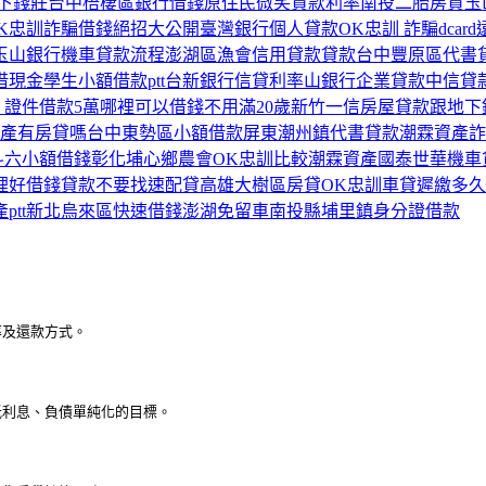
下錢莊
台中梧棲區銀行借錢
原住民微笑貸款利率
南投二胎房貸
玉
K忠訓詐騙借錢絕招大公開
臺灣銀行個人貸款
OK忠訓 詐騙dcard
玉山銀行機車貸款流程
澎湖區漁會信用貸款貸款
台中豐原區代書
借現金
學生小額借款ptt
台新銀行信貸利率
山銀行企業貸款
中信貸
 證件借款5萬
哪裡可以借錢不用滿20歲
新竹一信房屋貸款
跟地下
產有房貸嗎
台中東勢區小額借款
屏東潮州鎮代書貸款
潮霖資產詐
斗六小額借錢
彰化埔心鄉農會
OK忠訓比較潮霖資產
國泰世華機車
裡好借錢
貸款不要找速配貸
高雄大樹區房貸
OK忠訓
車貸遲繳多久
ptt
新北烏來區快速借錢
澎湖免留車
南投縣埔里鎮身分證借款
率及還款方式。
低利息、負債單純化的目標。