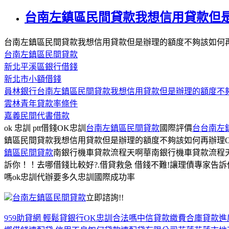
台南左鎮區民間貸款我想信用貸款但
台南左鎮區民間貸款我想信用貸款但是辦理的額度不夠該如何
台南左鎮區民間貸款
新北平溪區銀行借錢
新北市小額借錢
員林銀行台南左鎮區民間貸款我想信用貸款但是辦理的額度不
雲林青年貸款率條件
嘉義民間代書借款
ok 忠訓 ptt借錢OK忠訓
台南左鎮區民間貸款
國際評價
台
台南左
鎮區民間貸款我想信用貸款但是辦理的額度不夠該如何再辦理O
鎮區民間貸款
南銀行機車貸款流程天啊華南銀行機車貸款流程天
訴你！！去哪借錢比較好?.借貸救急 借錢不難!讓理債專家告訴你！忠訓
嗎ok忠訓代辦要多久忠訓國際成功率
台南左鎮區民間貸款
立即諮詢!!
959助貸網 輕鬆貸銀行
OK忠訓合法嗎
中信貸款繳費
合庫貸款進