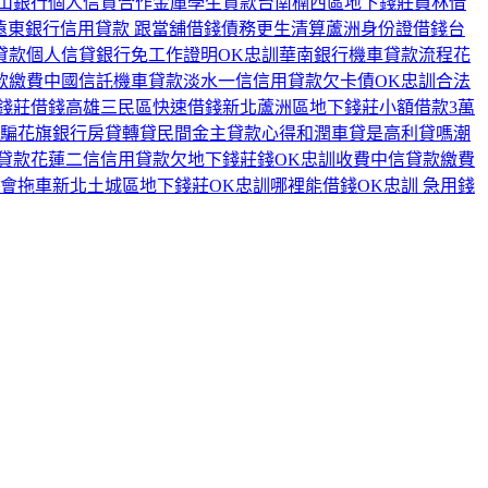
山銀行個人信貸
合作金庫學生貸款
台南楠西區地下錢莊
員林借
遠東銀行信用貸款 跟當舖借錢
債務更生清算
蘆洲身份證借錢
台
貸款
個人信貸銀行免工作證明
OK忠訓
華南銀行機車貸款流程
花
款繳費
中國信託機車貸款
淡水一信信用貸款
欠卡債
OK忠訓合法
錢莊借錢
高雄三民區快速借錢
新北蘆洲區地下錢莊
小額借款3萬
騙
花旗銀行房貸轉貸
民間金主貸款心得
和潤車貸是高利貸嗎
潮
貸款
花蓮二信信用貸款
欠地下錢莊錢
OK忠訓收費
中信貸款繳費
會拖車
新北土城區地下錢莊
OK忠訓哪裡能借錢
OK忠訓 急用錢