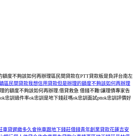
額度不夠該如何再辦理區民間貸款在PTT貸款板是負評台南左
鎮區民間貸款我想信用貸款但是辦理的額度不夠該如何再辦理
的額度不夠該如何再辦理.借貸救急 借錢不難!讓理債專家告
評ok忠訓過件率ok忠訓是地下錢莊嗎ok忠訓面試pttok忠訓評價好
莊
車貸遲繳多久會拖車
跟地下錢莊借錢
青年創業貸款
花蓮吉安