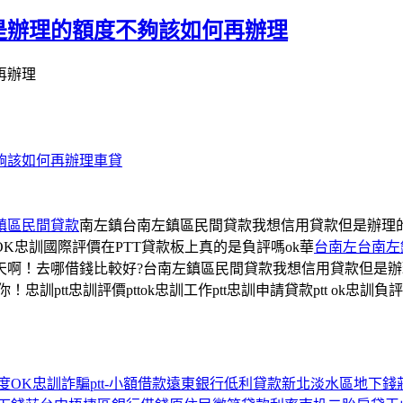
是辦理的額度不夠該如何再辦理
再辦理
夠該如何再辦理車貸
鎮區民間貸款
南左鎮台南左鎮區民間貸款我想信用貸款但是辦理的
K忠訓國際評價在PTT貸款板上真的是負評嗎ok華
台南左台南左
啊！去哪借錢比較好?台南左鎮區民間貸款我想信用貸款但是辦理
ptt忠訓評價pttok忠訓工作ptt忠訓申請貸款ptt ok忠訓負
度
OK忠訓詐騙
ptt-小額借款
遠東銀行低利貸款
新北淡水區地下錢