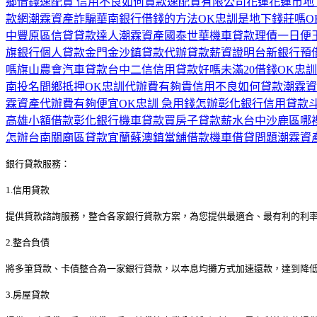
鄉借錢
速配貸 信用不良如何貸款
速配貸有限公司
花蓮花蓮市地
款網
潮霖資產詐騙
華南銀行借錢的方法
OK忠訓是地下錢莊嗎
O
中豐原區信貸貸款達人
潮霖資產
國泰世華機車貸款
理債一日便
旗銀行個人貸款
金門金沙鎮貸款代辦
貸款薪資證明
台新銀行預
嗎
旗山農會汽車貸款
台中二信信用貸款好嗎
未滿20借錢
OK忠訓
南投名間鄉抵押
OK忠訓代辦費有夠貴
信用不良如何貸款
潮霖資
霖資產代辦費有夠便宜
OK忠訓 急用錢怎辦
彰化銀行信用貸款
高雄小額借款
彰化銀行機車貸款
買房子貸款薪水
台中沙鹿區哪
怎辦
台南關廟區貸款
宜蘭蘇澳鎮當舖借款
機車借貸問題
潮霖資產
銀行貸款服務：
1.信用貸款
提供貸款諮詢服務，整合各家銀行貸款方案，為您提供最適合、最有利的利
2.整合負債
將多筆貸款、卡債整合為一家銀行貸款，以本息均攤方式加速還款，達到降
3.房屋貸款