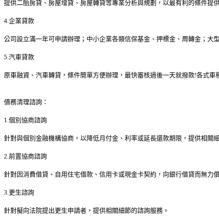
提供二胎房貸、房屋增貸、房屋轉貸等專業分析與規劃，以最有利的條件提
4.企業貸款
公司設立滿一年可申請辦理；中小企業各類信保基金、押標金、周轉金；大型
5.汽車貸款
原車融資、汽車轉貸，條件簡單方便辦理，最快審核過後一天就撥款!各式車
債務清理諮詢：
1.個別協商諮詢
針對與個別金融機構協商，以降低月付金、利率或延長還款期限，提供相關
2.前置協商諮詢
針對因消費借貸、自用住宅借款、信用卡或現金卡契約，向銀行借貸而無力
3.更生諮詢
針對擬向法院提出更生申請者，提供相關細節的諮詢服務。