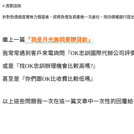
4.清算諮詢
針對負債過度實無力償還者，欲將負債及資產做一次處份，而向債權銀行提
繼上一篇
『我是月光族我要辦貸
款
』
我常常遇到客戶來電詢問『
OK
忠訓國際代辦公司評
或是『找
OK
忠訓辦理機會比較高嗎
?
』
甚至是『你們跟
OK
比收費比較低嗎』
以上這些問題
我一次在這一篇文章中一次性的回覆給