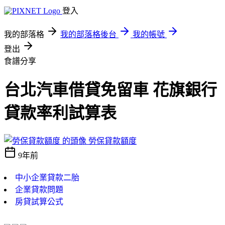
登入
我的部落格
我的部落格後台
我的帳號
登出
食譜分享
台北汽車借貸免留車 花旗銀行
貸款率利試算表
勞保貸款額度
9年前
中小企業貸款二胎
企業貸款問題
房貸試算公式